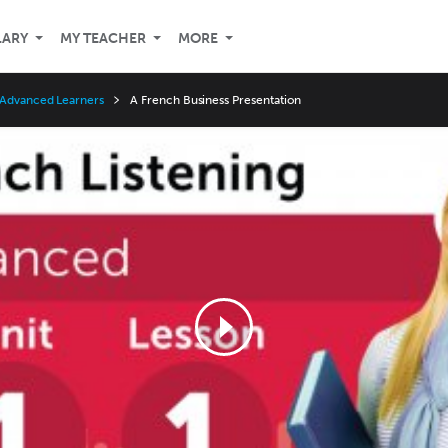
LARY
MY TEACHER
MORE
 Advanced Learners
A French Business Presentation