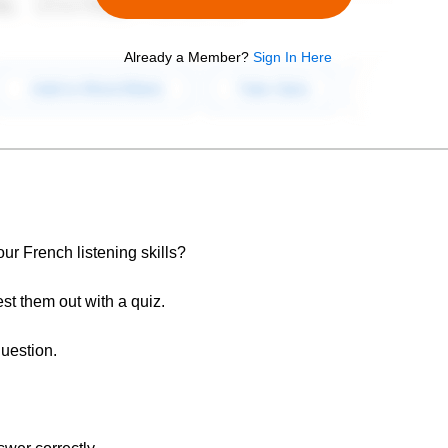
Already a Member?
Sign In Here
ur French listening skills?
est them out with a quiz.
question.