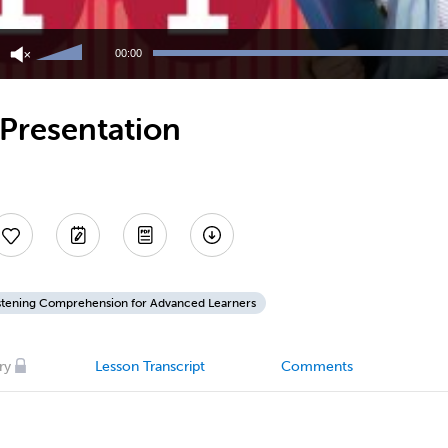
Use
Up/Down
00:00
Arrow
keys
to
 Presentation
increase
or
decrease
volume.
stening Comprehension for Advanced Learners
ry
Lesson Transcript
Comments