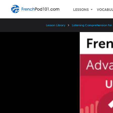
LESSONS
VOCABU
Lesson Library
Listening Comprehension for
Video
Player
Speed
3x
2x