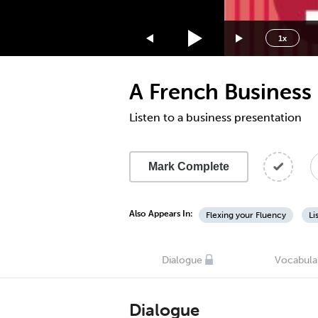
1.75x
1.5x
1x
1.25x
1x
A French Business
0.75x
0.5x
Listen to a business presentation
Mark Complete
Also Appears In:
Flexing your Fluency
Li
Dialogue
Vocabula
Dialogue