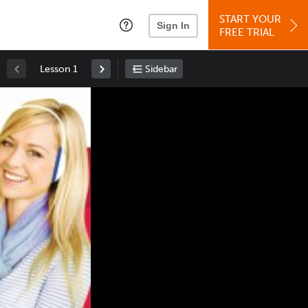
START YOUR
Sign In
FREE TRIAL
Lesson 1
Sidebar
Space
: Play/Pause
Up
: Increase Volume
Down
: Decrease Volume