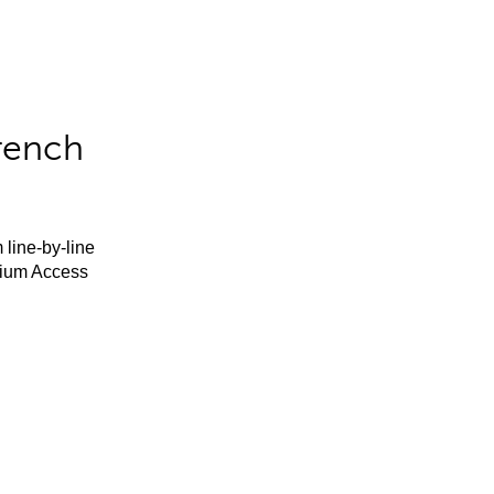
rench
 line-by-line
mium Access