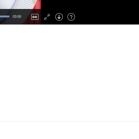
Left
: Skip Back
Right
: Skip Forward
03:00
F
: Toggle Fullscreen
M
: Mute/Unmute