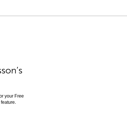
sson’s
for your Free
feature.