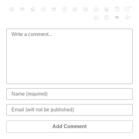
😄
😳
😁
😒
😎
😠
😆
😅
😉
😭
😇
😴
❤️
👍
😮
😈
Add Comment