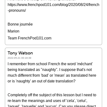
https://www.frenchpod101.com/blog/2020/08/24/french
-pronouns/
Bonne journée
Marion
Team FrenchPod101.com
Tony Watson
2022-05-21 00:18:39
I remember from school French the word 'méchant'
being translated as "naughty". I suppose that's not
much different from 'bad' or 'mean' as translated here
or is 'naughty' an out of date translation?
Completely off the subject of this lesson but I need to
re-learn the meanings and uses of 'cela', 'celui',
'laquel', 'laquelle' and 'aucun'. Can you please direct