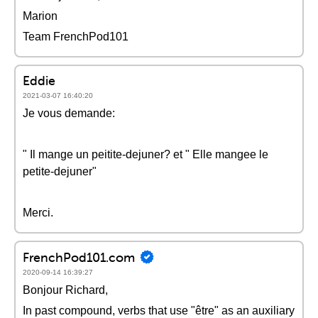
Marion
Team FrenchPod101
Eddie
2021-03-07 16:40:20
Je vous demande:
" Il mange un peitite-dejuner? et " Elle mangee le
petite-dejuner"
Merci.
FrenchPod101.com
2020-09-14 16:39:27
Bonjour Richard,
In past compound, verbs that use "être" as an auxiliary