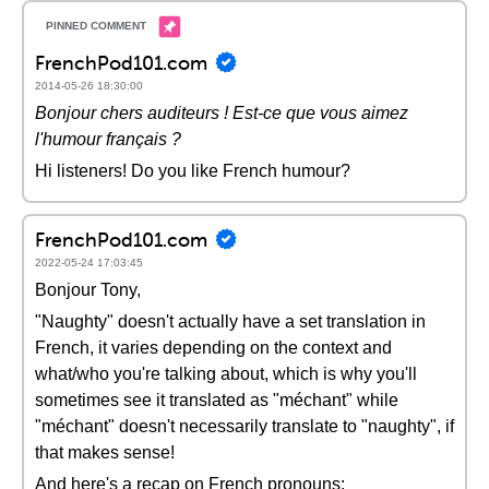
FrenchPod101.com
2014-05-26 18:30:00
Bonjour chers auditeurs ! Est-ce que vous aimez
l'humour français ?
Hi listeners! Do you like French humour?
FrenchPod101.com
2022-05-24 17:03:45
Bonjour Tony,
"Naughty" doesn't actually have a set translation in
French, it varies depending on the context and
what/who you're talking about, which is why you'll
sometimes see it translated as "méchant" while
"méchant" doesn't necessarily translate to "naughty", if
that makes sense!
And here's a recap on French pronouns: