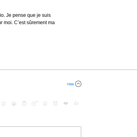
io. Je pense que je suis
our moi. C’est sûrement ma
Hide
❤️
👍
😉
😭
😇
😴
😮
😈