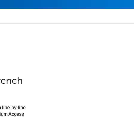
rench
 line-by-line
mium Access