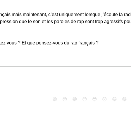
nçais mais maintenant, c’est uniquement lorsque j’écoute la rad
impression que le son et les paroles de rap sont trop agressifs p
ez vous ? Et que pensez-vous du rap français ?
😄
😳
😁
😒
😎
😠
😆
😅