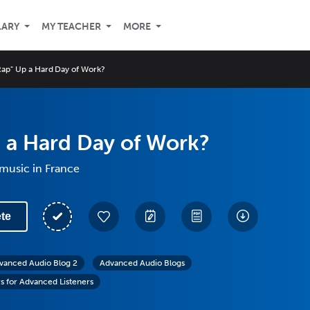
LARY
MY TEACHER
MORE
Rap" Up a Hard Day of Work?
 a Hard Day of Work?
music in France
te
vanced Audio Blog 2
Advanced Audio Blogs
s for Advanced Listeners