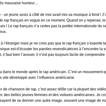
e très mauvaise humeur…
 - un jeune assis à côté de moi avait mis sa musique à fond ! J
 de rap français en vogue en ce moment. Quand on y repense, le 
is ! Le rap français n’a certes pas la portée internationale du
eux.
à l’étranger mais je ne crois pas que le rap français s’exporte 
sique est d’écouter les paroles revendicatrices à l’encontre la so
 il faut bien l’avouer, il n’est pas toujours facile de comprendre c
nnu dans le monde après le rap américain. C’est un mouvement qui
ès vite développé avec l’influence américaine.
 de chansons de rap, c’est assez drôle car la plupart des vidéo
ec des belles jeunes femmes et des voitures américaines. Je cro
ssayent de se donner une autre image, souvent une image de ma