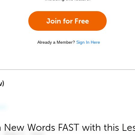
Join for Free
Already a Member?
Sign In Here
w)
 New Words FAST with this Le