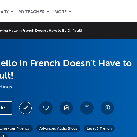
LARY
MY TEACHER
MORE
aying Hello in French Doesn't Have to Be Difficult!
ello in French Doesn't Have to
ult!
etings
te
exing your Fluency
Advanced Audio Blogs
Level 5 French
g 3