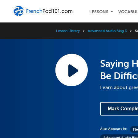
LESSONS
VOCABU
Lesson Library
Advanced Audio Blog 3
S
Saying H
Be Diffic
Learn about gre
Mark Comple
Also Appears In:
Fl
Advanced Audio Blo