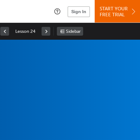
START YOUR
Sign In
FREE TRIAL
Lesson 24
Sidebar