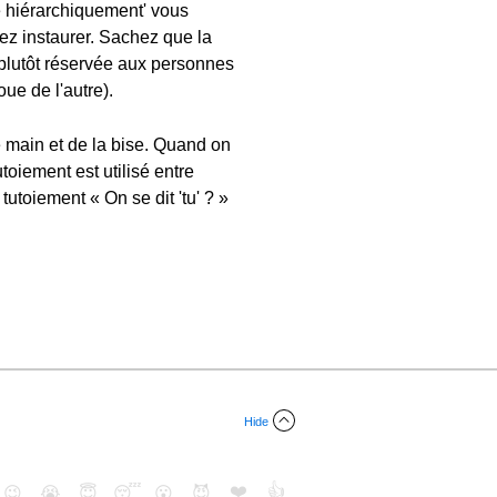
e hiérarchiquement' vous
lez instaurer. Sachez que la
t plutôt réservée aux personnes
oue de l'autre).
 main et de la bise. Quand on
toiement est utilisé entre
tutoiement « On se dit 'tu' ? »
Hide
❤️
👍
😉
😭
😇
😴
😮
😈