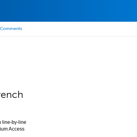
Comments
rench
 line-by-line
mium Access