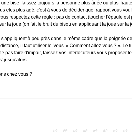
une bise, laissez toujours la personne plus âgée ou plus 'haut
vous êtes plus âgé, c'est à vous de décider quel rapport vous vou
 vous respectez cette règle : pas de contact (toucher l'épaule es
ur la joue (on fait le bruit du bisou en appliquant la joue sur la j
nt s'appliquent à peu près dans le même cadre que la poignée de
stance, il faut utiliser le 'vous' « Comment allez-vous ? ». Le tu
 pas faire d'impair, laissez vos interlocuteurs vous proposer le 
s' jusqu'alors.
iens chez vous ?
😄
😳
😁
😒
😎
😠
😆
😅