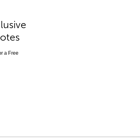
lusive
Notes
or a Free